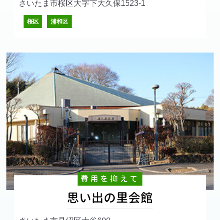
さいたま市桜区大字下大久保1523-1
桜区
浦和区
費用を抑えて
思い出の里会館