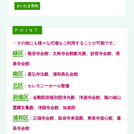
さいたま市内
POINT
・その他にも様々な式場をご利用することが可能です。
緑区
：龍音寺会館、文殊寺会館叡光殿、妙宣寺会館、清
泰寺会館
南区
：真弘寺法殿、浦和典礼会館
北区
：セレモニーホール聖蓮
岩槻区
：金剛院岩槻別院浄光殿、浄源寺会館、槻の城山
霊園玄鳳殿、浄国寺会館、知楽院
浦和区
：正福寺会館、延命寺来迎殿、東泉寺道心館、蓮
昌寺会館